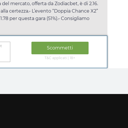
a del mercato, offerta da
Zodiacbet
, è di
2.16
.
ni alla certezza.• L’evento “Doppia Chance X2”
a
1.78
per questa gara (51%).• Consigliamo
et
Scommetti
T&C applicati | 18+