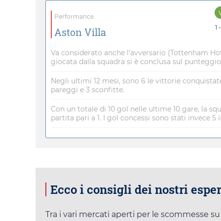
Performance
1 
Aston Villa
Va considerato anche l’avversario (Tottenham Hot
giocata dalla squadra si è conclusa sul punteggio d
Negli ultimi 12 mesi, sono 6 le vittorie conquistate
pareggi e 3 sconfitte.
Con un totale di 10 gol nelle ultime 10 gare, la s
partita pari a 1. I gol concessi sono stati invece 5 
Ecco i consigli dei nostri espe
Tra i vari mercati aperti per le scommesse su