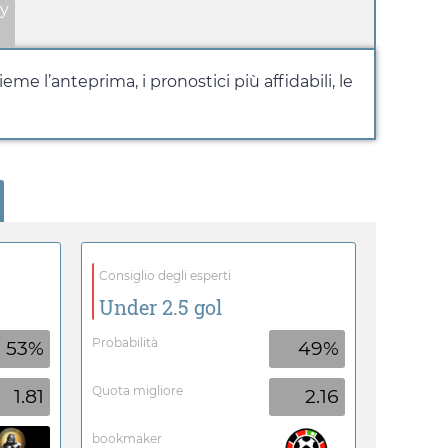
ty
eme l’anteprima, i pronostici più affidabili, le
Consiglio degli esperti
Under 2.5 gol
Probabilità
53%
49%
Quota migliore
1.81
2.16
bookmaker