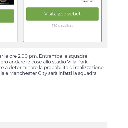
Visita
Zodiacbet
T&C's applicati
r le ore
2:00 pm
. Entrambe le squadre
 andare le cose allo stadio Villa Park.
ire a determinare la probabilità di realizzazione
illa e Manchester City sarà infatti la squadra