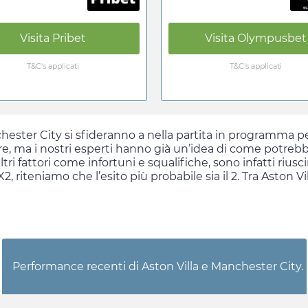
Visita
Pribet
Visita
Olympusbet
T&C's applicati
T&C's applicati
hester City si sfideranno a nella partita in programma pe
ma i nostri esperti hanno già un’idea di come potrebbero
tri fattori come infortuni e squalifiche, sono infatti riusc
X2, riteniamo che l’esito più probabile sia il 2. Tra Aston V
Performance recenti di Aston Villa e Manchester City.