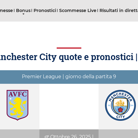
mmesse
Bonus
Pronostici
Scommesse Live
Risultati in diret
nchester City quote e pronostici 
Premier League | giorno della partita 9
Ottobre 26, 2025
|