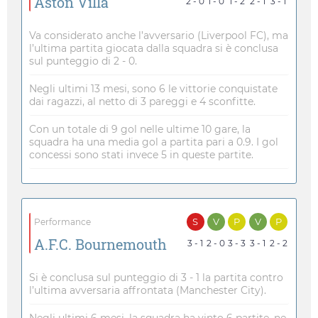
Aston Villa
2 - 0
1 - 0
1 - 2
2 - 1
3 - 1
Va considerato anche l’avversario (Liverpool FC), ma
l’ultima partita giocata dalla squadra si è conclusa
sul punteggio di 2 - 0.
Negli ultimi 13 mesi, sono 6 le vittorie conquistate
dai ragazzi, al netto di 3 pareggi e 4 sconfitte.
Con un totale di 9 gol nelle ultime 10 gare, la
squadra ha una media gol a partita pari a 0.9. I gol
concessi sono stati invece 5 in queste partite.
S
V
P
V
P
Performance
A.F.C. Bournemouth
3 - 1
2 - 0
3 - 3
3 - 1
2 - 2
Si è conclusa sul punteggio di 3 - 1 la partita contro
l’ultima avversaria affrontata (Manchester City).
Negli ultimi 6 mesi, la squadra ha vinto 6 partite, ne