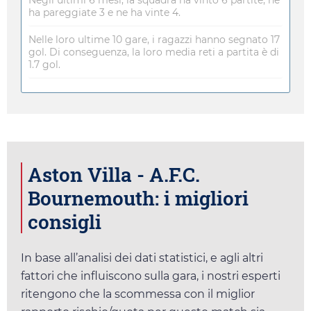
ha pareggiate 3 e ne ha vinte 4.
Nelle loro ultime 10 gare, i ragazzi hanno segnato 17
gol. Di conseguenza, la loro media reti a partita è di
1.7 gol.
Aston Villa - A.F.C.
Bournemouth: i migliori
consigli
In base all’analisi dei dati statistici, e agli altri
fattori che influiscono sulla gara, i nostri esperti
ritengono che la scommessa con il miglior