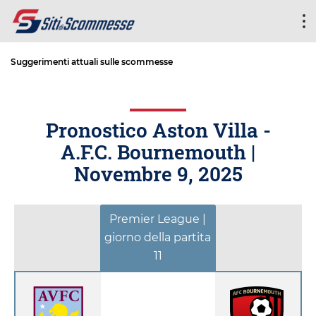
Suggerimenti attuali sulle scommesse
Pronostico Aston Villa -
A.F.C. Bournemouth |
Novembre 9, 2025
Premier League |
giorno della partita
11