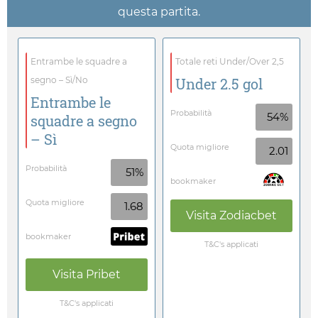
questa partita.
Entrambe le squadre a
Totale reti Under/Over 2,5
segno – Sì/No
Under 2.5 gol
Entrambe le
Probabilità
54%
squadre a segno
– Sì
Quota migliore
2.01
Probabilità
51%
bookmaker
Quota migliore
1.68
Visita
Zodiacbet
bookmaker
T&C's applicati
Visita
Pribet
T&C's applicati