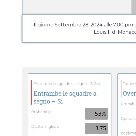
Il giorno
Settembre 28, 2024
alle
7:00 pm
s
Louis II di Monaco
Entrambe le squadre a segno – Sì/No
Totale 
Entrambe le squadre a
Over
segno – Sì
Probabil
Probabilità
53%
Quota m
Quota migliore
1.75
bookma