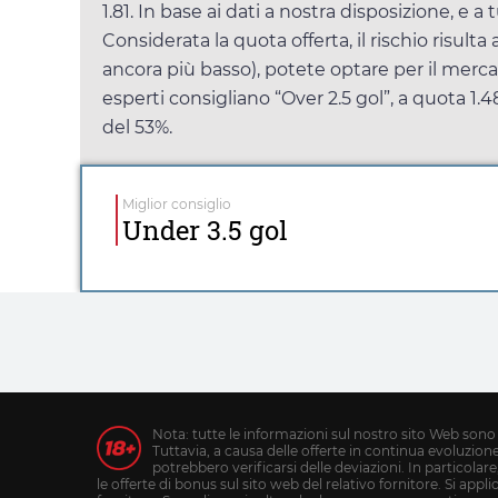
1.81
. In base ai dati a nostra disposizione, e a 
Considerata la quota offerta, il rischio risult
ancora più basso), potete optare per il mercat
esperti consigliano “Over 2.5 gol”, a quota
1.4
del 53%.
Miglior consiglio
Under 3.5 gol
Nota: tutte le informazioni sul nostro sito Web sono
Tuttavia, a causa delle offerte in continua evoluzion
potrebbero verificarsi delle deviazioni. In particolare,
le offerte di bonus sul sito web del relativo fornitore. Si appli