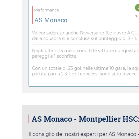
Performance
3 
AS Monaco
Va considerato anche l’avversario (Le Havre A.C.),
dalla squadra si è conclusa sul punteggio di 3 - 1.
Negli ultimi 13 mesi, sono 11 le vittorie conquistate
pareggi e 1 sconfitte.
Con un totale di 23 gol nelle ultime 10 gare, la s
partita pari a 2.3. I gol concessi sono stati invece 
AS Monaco - Montpellier HSC: 
Il consiglio dei nostri esperti per AS Monaco