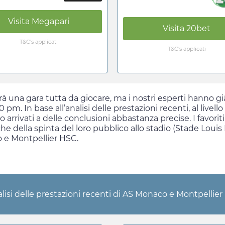
Visita
Megapari
Visita
20bet
T&C's applicati
T&C's applicati
 una gara tutta da giocare, ma i nostri esperti hanno già f
00 pm
. In base all’analisi delle prestazioni recenti, al livel
no arrivati a delle conclusioni abbastanza precise. I favoriti
 della spinta del loro pubblico allo stadio (Stade Louis I
o e Montpellier HSC.
lisi delle prestazioni recenti di AS Monaco e Montpellier