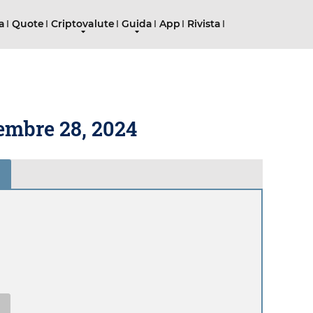
ta
Quote
Criptovalute
Guida
App
Rivista
embre 28, 2024