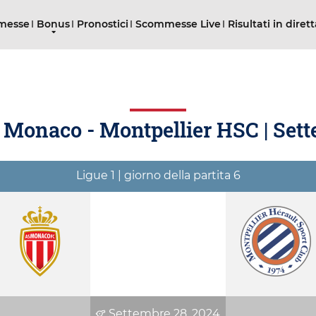
mmesse
Bonus
Pronostici
Scommesse Live
Risultati in diret
 Monaco - Montpellier HSC |
Sett
Ligue 1 | giorno della partita 6
Settembre 28, 2024