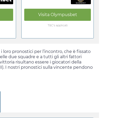
Visita
Olympusbet
T&C's applicati
 loro pronostici per l’incontro, che è fissato
delle due squadre e a tutti gli altri fattori
vittoria risultano essere i giocatori della
I). I nostri pronostici sulla vincente pendono