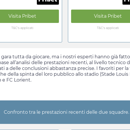
Visita
Pribet
Visita
Pribet
T&C's applicati
T&C's applicati
ara tutta da giocare, ma i nostri esperti hanno già fatto i
 base all’analisi delle prestazioni recenti, al livello tecnico 
ati a delle conclusioni abbastanza precise. I favoriti per la 
 della spinta del loro pubblico allo stadio (Stade Louis I
 e FC Lorient.
Confronto tra le prestazioni recenti delle due squadre.