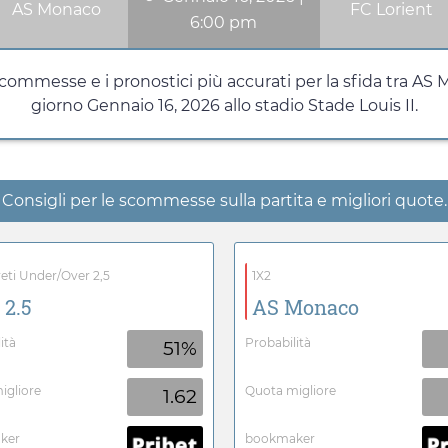
AS Monaco
FC Lorient
6:00 pm
 scommesse e i pronostici più accurati per la sfida tra AS M
giorno
Gennaio 16, 2026
allo stadio Stade Louis II.
Consigli per le scommesse sulla partita e migliori quote.
reti Under/Over 2,5
1X2
 2.5
AS Monaco
ità
Probabilità
51%
igliore
Quota migliore
1.62
ker
bookmaker