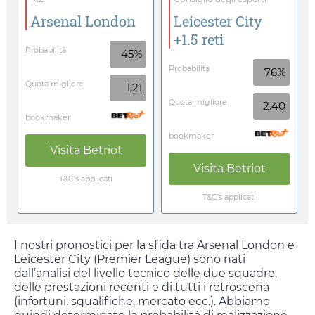
Arsenal London
Leicester City
+1.5 reti
Probabilità
45%
Probabilità
76%
Quota migliore
1.21
Quota migliore
2.40
bookmaker
bookmaker
Visita
Betriot
Visita
Betriot
T&C's applicati
T&C's applicati
I nostri pronostici per la sfida tra Arsenal London e
Leicester City (Premier League) sono nati
dall’analisi del livello tecnico delle due squadre,
delle prestazioni recenti e di tutti i retroscena
(infortuni, squalifiche, mercato ecc.). Abbiamo