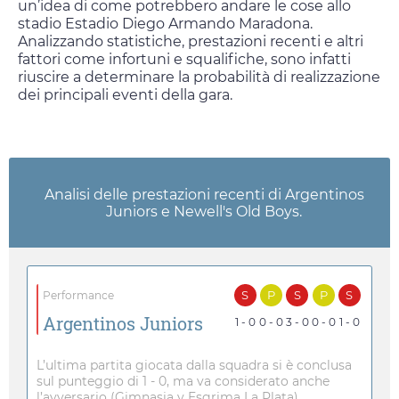
un’idea di come potrebbero andare le cose allo
stadio Estadio Diego Armando Maradona.
Analizzando statistiche, prestazioni recenti e altri
fattori come infortuni e squalifiche, sono infatti
riuscire a determinare la probabilità di realizzazione
dei principali eventi della gara.
Analisi delle prestazioni recenti di Argentinos
Juniors e Newell's Old Boys.
S
P
S
P
S
Performance
Argentinos Juniors
1 - 0
0 - 0
3 - 0
0 - 0
1 - 0
L’ultima partita giocata dalla squadra si è conclusa
sul punteggio di 1 - 0, ma va considerato anche
l’avversario (Gimnasia y Esgrima La Plata).