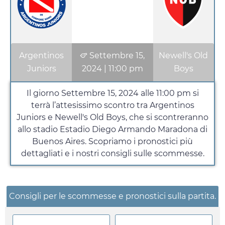
Argentinos
Settembre 15,
Newell's Old
Juniors
2024
|
11:00 pm
Boys
Il giorno
Settembre 15, 2024
alle
11:00 pm
si
terrà l’attesissimo scontro tra Argentinos
Juniors e Newell's Old Boys, che si scontreranno
allo stadio Estadio Diego Armando Maradona di
Buenos Aires. Scopriamo i pronostici più
dettagliati e i nostri consigli sulle scommesse.
Consigli per le scommesse e pronostici sulla partita.