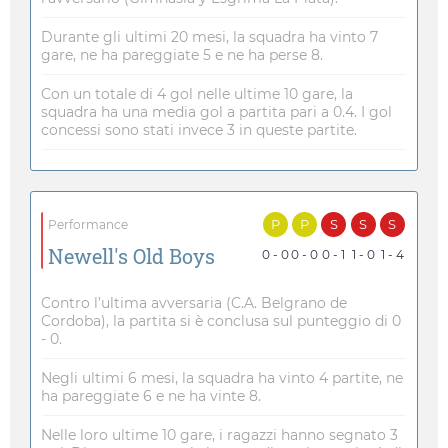
Durante gli ultimi 20 mesi, la squadra ha vinto 7
gare, ne ha pareggiate 5 e ne ha perse 8.
Con un totale di 4 gol nelle ultime 10 gare, la
squadra ha una media gol a partita pari a 0.4. I gol
concessi sono stati invece 3 in queste partite.
P
P
S
S
S
Performance
Newell's Old Boys
0 - 0
0 - 0
0 - 1
1 - 0
1 - 4
Contro l’ultima avversaria (C.A. Belgrano de
Cordoba), la partita si è conclusa sul punteggio di 0
- 0.
Negli ultimi 6 mesi, la squadra ha vinto 4 partite, ne
ha pareggiate 6 e ne ha vinte 8.
Nelle loro ultime 10 gare, i ragazzi hanno segnato 3