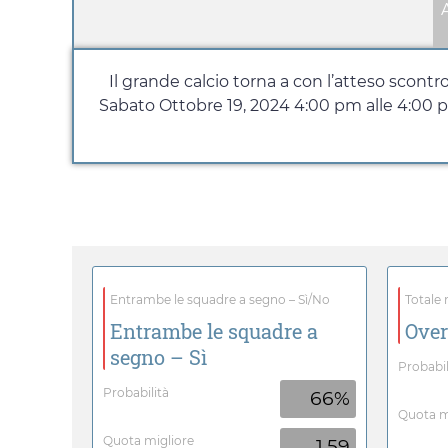
Il grande calcio torna a con l’atteso scontr
Sabato
Ottobre 19, 2024 4:00 pm
alle
4:00 
Entrambe le squadre a segno – Sì/No
Totale 
Entrambe le squadre a
Over
segno – Sì
Probabil
Probabilità
66%
Quota m
Quota migliore
1.59