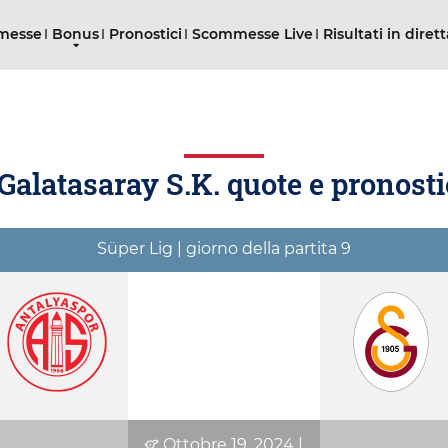
mmesse
Bonus
Pronostici
Scommesse Live
Risultati in diret
Galatasaray S.K. quote e pronosti
Süper Lig | giorno della partita 9
Ottobre 19, 2024
|