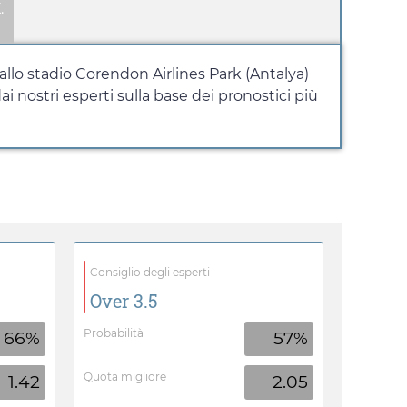
.
 allo stadio Corendon Airlines Park (Antalya)
ai nostri esperti sulla base dei pronostici più
Consiglio degli esperti
Over 3.5
Probabilità
66%
57%
Quota migliore
1.42
2.05