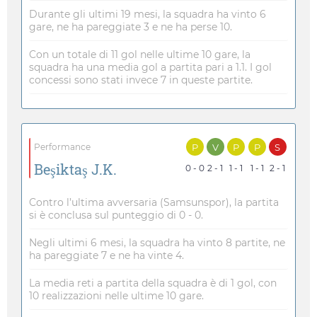
Durante gli ultimi 19 mesi, la squadra ha vinto 6
gare, ne ha pareggiate 3 e ne ha perse 10.
Con un totale di 11 gol nelle ultime 10 gare, la
squadra ha una media gol a partita pari a 1.1. I gol
concessi sono stati invece 7 in queste partite.
P
V
P
P
S
Performance
Beşiktaş J.K.
0 - 0
2 - 1
1 - 1
1 - 1
2 - 1
Contro l’ultima avversaria (Samsunspor), la partita
si è conclusa sul punteggio di 0 - 0.
Negli ultimi 6 mesi, la squadra ha vinto 8 partite, ne
ha pareggiate 7 e ne ha vinte 4.
La media reti a partita della squadra è di 1 gol, con
10 realizzazioni nelle ultime 10 gare.