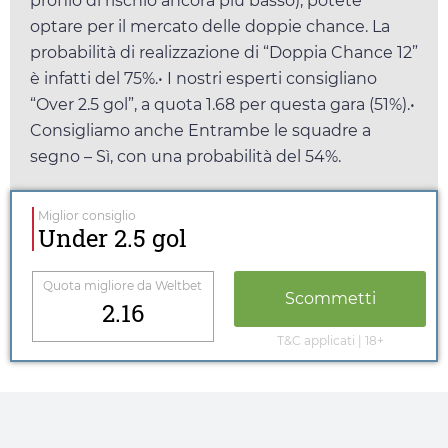
profilo di rischio ancora più basso), potete
optare per il mercato delle doppie chance. La
probabilità di realizzazione di “Doppia Chance 12”
è infatti del 75%.• I nostri esperti consigliano
“Over 2.5 gol”, a quota
1.68
per questa gara (51%).•
Consigliamo anche Entrambe le squadre a
segno – Sì, con una probabilità del 54%.
Miglior consiglio
Under 2.5 gol
Quota migliore da
Weltbet
Scommetti
2.16
T&C applicati | 18+