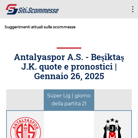
Suggerimenti attuali sulle scommesse
Antalyaspor A.S. - Beşiktaş
J.K. quote e pronostici |
Gennaio 26, 2025
Süper Lig | giorno
della partita 21