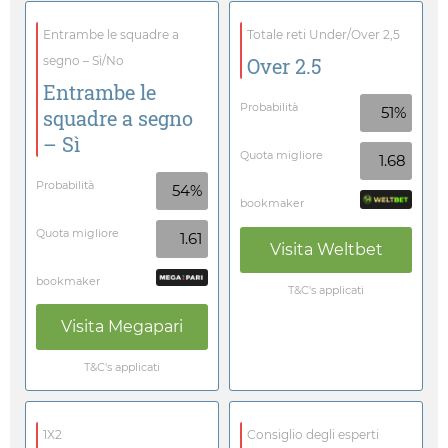
Entrambe le squadre a
Totale reti Under/Over 2,5
segno – Sì/No
Over 2.5
Entrambe le
Probabilità
51%
squadre a segno
– Sì
Quota migliore
1.68
Probabilità
54%
bookmaker
Quota migliore
1.61
Visita
Weltbet
bookmaker
T&C's applicati
Visita
Megapari
T&C's applicati
1X2
Consiglio degli esperti