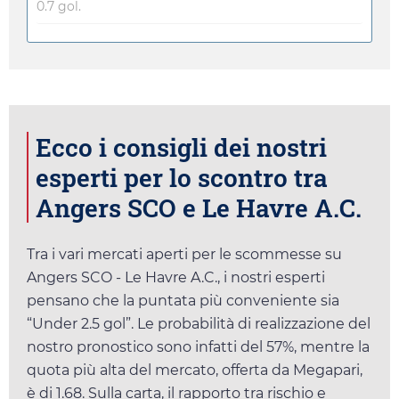
0.7 gol.
Ecco i consigli dei nostri
esperti per lo scontro tra
Angers SCO e Le Havre A.C.
Tra i vari mercati aperti per le scommesse su
Angers SCO - Le Havre A.C., i nostri esperti
pensano che la puntata più conveniente sia
“Under 2.5 gol”. Le probabilità di realizzazione del
nostro pronostico sono infatti del 57%, mentre la
quota più alta del mercato, offerta da
Megapari
,
è di
1.68
. Sulla carta, il rapporto tra rischio e