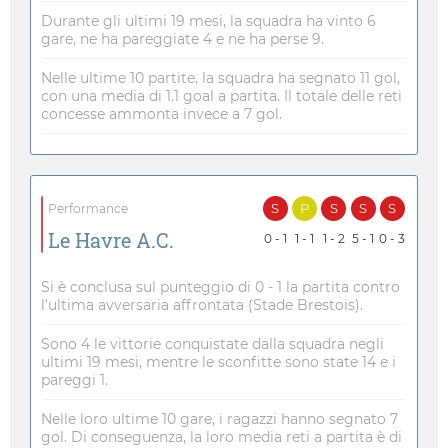
Durante gli ultimi 19 mesi, la squadra ha vinto 6
gare, ne ha pareggiate 4 e ne ha perse 9.
Nelle ultime 10 partite, la squadra ha segnato 11 gol,
con una media di 1.1 goal a partita. Il totale delle reti
concesse ammonta invece a 7 gol.
S
P
S
S
S
Performance
Le Havre A.C.
0 - 1
1 - 1
1 - 2
5 - 1
0 - 3
Si è conclusa sul punteggio di 0 - 1 la partita contro
l’ultima avversaria affrontata (Stade Brestois).
Sono 4 le vittorie conquistate dalla squadra negli
ultimi 19 mesi, mentre le sconfitte sono state 14 e i
pareggi 1.
Nelle loro ultime 10 gare, i ragazzi hanno segnato 7
gol. Di conseguenza, la loro media reti a partita è di