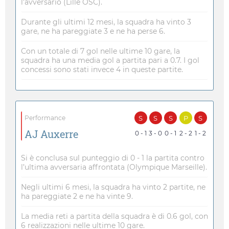
l’avversario (Lille OSC).
Durante gli ultimi 12 mesi, la squadra ha vinto 3
gare, ne ha pareggiate 3 e ne ha perse 6.
Con un totale di 7 gol nelle ultime 10 gare, la
squadra ha una media gol a partita pari a 0.7. I gol
concessi sono stati invece 4 in queste partite.
S
S
S
P
S
Performance
AJ Auxerre
0 - 1
3 - 0
0 - 1
2 - 2
1 - 2
Si è conclusa sul punteggio di 0 - 1 la partita contro
l’ultima avversaria affrontata (Olympique Marseille).
Negli ultimi 6 mesi, la squadra ha vinto 2 partite, ne
ha pareggiate 2 e ne ha vinte 9.
La media reti a partita della squadra è di 0.6 gol, con
6 realizzazioni nelle ultime 10 gare.