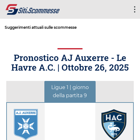
Suggerimenti attuali sulle scommesse
Pronostico AJ Auxerre - Le
Havre A.C. |
Ottobre 26, 2025
Ligue 1 | giorno
della partita 9