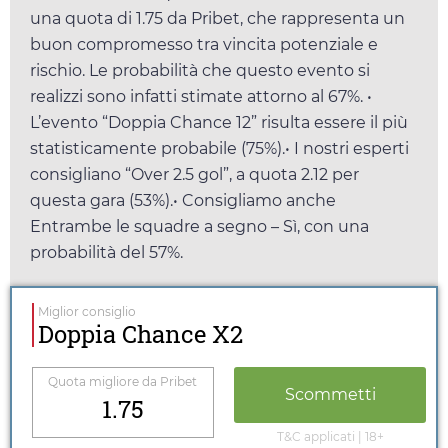
una quota di
1.75
da
Pribet
, che rappresenta un
buon compromesso tra vincita potenziale e
rischio. Le probabilità che questo evento si
realizzi sono infatti stimate attorno al 67%. •
L’evento “Doppia Chance 12” risulta essere il più
statisticamente probabile (75%).• I nostri esperti
consigliano “Over 2.5 gol”, a quota
2.12
per
questa gara (53%).• Consigliamo anche
Entrambe le squadre a segno – Sì, con una
probabilità del 57%.
Miglior consiglio
Doppia Chance X2
Quota migliore da
Pribet
Scommetti
1.75
T&C applicati | 18+