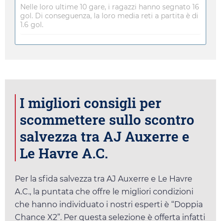
Nelle loro ultime 10 gare, i ragazzi hanno segnato 16
gol. Di conseguenza, la loro media reti a partita è di
1.6 gol.
I migliori consigli per
scommettere sullo scontro
salvezza tra AJ Auxerre e
Le Havre A.C.
Per la sfida salvezza tra AJ Auxerre e Le Havre
A.C., la puntata che offre le migliori condizioni
che hanno individuato i nostri esperti è “Doppia
Chance X2”. Per questa selezione è offerta infatti