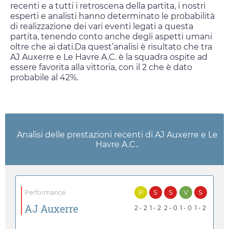
recenti e a tutti i retroscena della partita, i nostri
esperti e analisti hanno determinato le probabilità
di realizzazione dei vari eventi legati a questa
partita, tenendo conto anche degli aspetti umani
oltre che ai dati.Da quest’analisi è risultato che tra
AJ Auxerre e Le Havre A.C. è la squadra ospite ad
essere favorita alla vittoria, con il 2 che è dato
probabile al 42%.
Analisi delle prestazioni recenti di AJ Auxerre e Le
Havre A.C..
P
S
S
V
S
Performance
AJ Auxerre
2 - 2
1 - 2
2 - 0
1 - 0
1 - 2