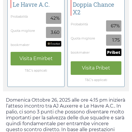
Le Havre A.C.
Doppia Chance
X2
Probabilità
42%
Probabilità
67%
Quota migliore
3.60
Quota migliore
1.75
bookmaker
bookmaker
Visita
Emirbet
Visita
Pribet
T&C's applicati
T&C's applicati
Domenica
Ottobre 26, 2025
alle ore
4:15 pm
inizierà
l’atteso incontro tra AJ Auxerre e Le Havre A.C.. In
palio, ci sono 3 punti che possono diventare molto
importanti per la salvezza delle due squadre e sarà
quindi fondamentale per entrambe vincere
questo scontro diretto. In base alle prestazioni