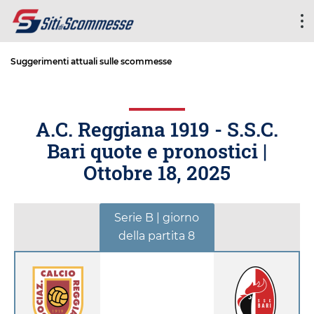
Suggerimenti attuali sulle scommesse
A.C. Reggiana 1919 - S.S.C.
Bari quote e pronostici |
Ottobre 18, 2025
Serie B | giorno
della partita 8