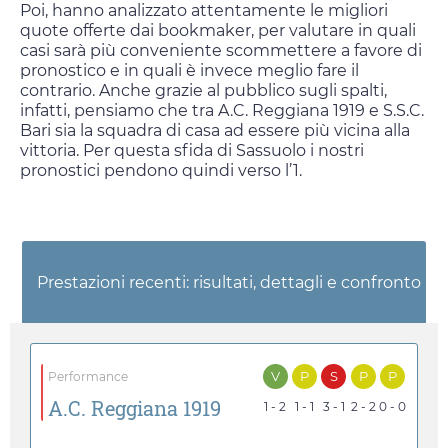
Poi, hanno analizzato attentamente le migliori
quote offerte dai bookmaker, per valutare in quali
casi sarà più conveniente scommettere a favore di
pronostico e in quali è invece meglio fare il
contrario. Anche grazie al pubblico sugli spalti,
infatti, pensiamo che tra A.C. Reggiana 1919 e S.S.C.
Bari sia la squadra di casa ad essere più vicina alla
vittoria. Per questa sfida di Sassuolo i nostri
pronostici pendono quindi verso l’1.
Prestazioni recenti: risultati, dettagli e confronto
V
P
S
P
P
Performance
A.C. Reggiana 1919
1 - 2
1 - 1
3 - 1
2 - 2
0 - 0