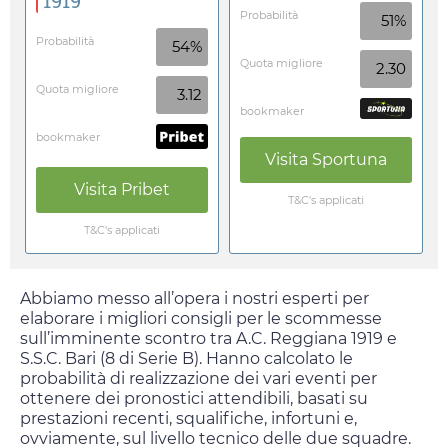
Probabilità
51%
Probabilità
54%
Quota migliore
2.30
Quota migliore
3.12
bookmaker
bookmaker
Visita
Sportuna
Visita
Pribet
T&C's applicati
T&C's applicati
Abbiamo messo all’opera i nostri esperti per
elaborare i migliori consigli per le scommesse
sull’imminente scontro tra A.C. Reggiana 1919 e
S.S.C. Bari (8 di Serie B). Hanno calcolato le
probabilità di realizzazione dei vari eventi per
ottenere dei pronostici attendibili, basati su
prestazioni recenti, squalifiche, infortuni e,
ovviamente, sul livello tecnico delle due squadre.