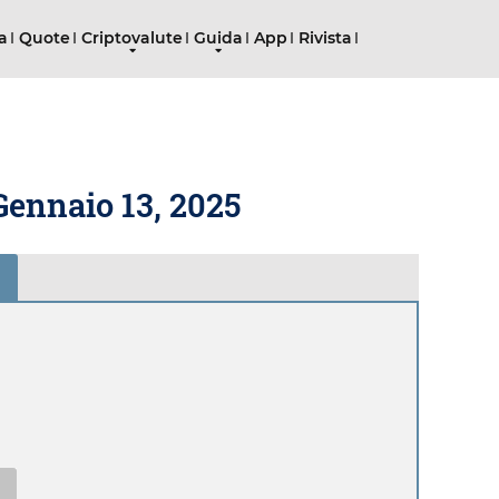
ta
Quote
Criptovalute
Guida
App
Rivista
Gennaio 13, 2025