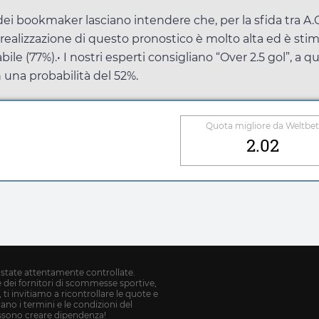
e dei bookmaker lasciano intendere che, per la sfida tra A.
 di realizzazione di questo pronostico è molto alta ed è s
bile (77%).• I nostri esperti consigliano “Over 2.5 gol”, a 
una probabilità del 52%.
Quota migliore da
Weltbet
2.02
 state attentamente controllate.
e dei fornitori di scommesse sportive,
 ti invitiamo a ricontrollare le quote e
cano i termini e le condizioni del
ssono creare dipendenza!