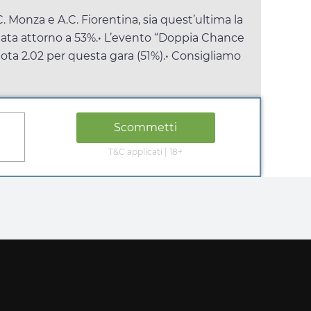
C. Monza e A.C. Fiorentina, sia quest’ultima la
timata attorno a 53%.• L’evento “Doppia Chance
quota
2.02
per questa gara (51%).• Consigliamo
Scommetti
T&C applicati | 18+