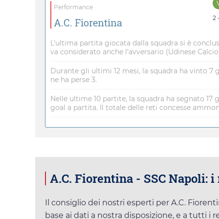
Performance
2 
A.C. Fiorentina
L’ultima partita giocata dalla squadra si è conclu
va considerato anche l’avversario (Udinese Calcio
Durante gli ultimi 12 mesi, la squadra ha vinto 7 
ne ha perse 3.
Nelle ultime 10 partite, la squadra ha segnato 17 g
goal a partita. Il totale delle reti concesse ammon
A.C. Fiorentina - SSC Napoli: i
Il consiglio dei nostri esperti per A.C. Fiore
base ai dati a nostra disposizione, e a tutti i 