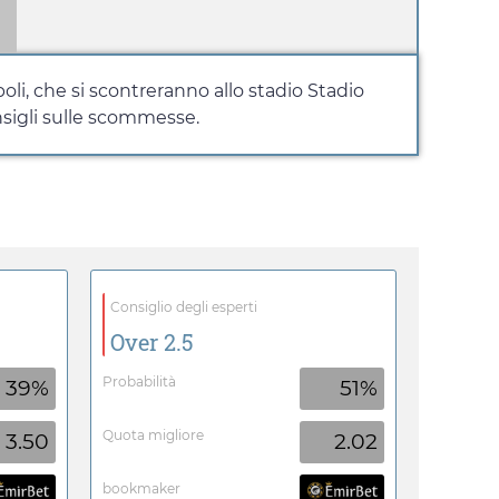
poli, che si scontreranno allo stadio Stadio
onsigli sulle scommesse.
Consiglio degli esperti
Over 2.5
Probabilità
39%
51%
Quota migliore
3.50
2.02
bookmaker