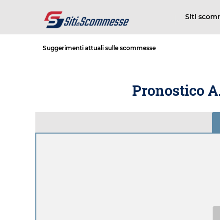
Siti sco
Suggerimenti attuali sulle scommesse
Pronostico A.