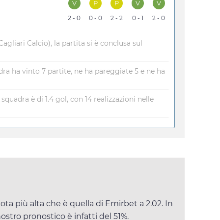
V
P
P
V
V
2 - 0
0 - 0
2 - 2
0 - 1
2 - 0
agliari Calcio), la partita si è conclusa sul
dra ha vinto 7 partite, ne ha pareggiate 5 e ne ha
 squadra è di 1.4 gol, con 14 realizzazioni nelle
uota più alta che è quella di
Emirbet
a
2.02
. In
nostro pronostico è infatti del 51%.