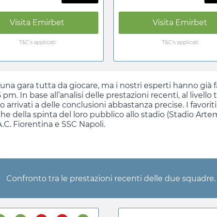
Visita
Emirbet
Visita
Emirbet
T&C's applicati
T&C's applicati
 una gara tutta da giocare, ma i nostri esperti hanno già fa
5 pm
. In base all’analisi delle prestazioni recenti, al livell
no arrivati a delle conclusioni abbastanza precise. I favoriti
 della spinta del loro pubblico allo stadio (Stadio Artemi
.C. Fiorentina e SSC Napoli.
Confronto tra le prestazioni recenti delle due squadre.