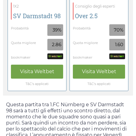
1X2
Consiglio degli esperti
SV Darmstadt 98
Over 2.5
Probabilità
Probabilità
39%
70%
Quota migliore
Quota migliore
2.86
1.60
bookmaker
bookmaker
Visita
Weltbet
Visita
Weltbet
T&C's applicati
T&C's applicati
Questa partita tra 1.FC Nürnberg e SV Darmstadt
98 sarà a tutti gli effetti uno scontro diretto, dal
momento che le due squadre sono quasi a pari
punti. Sarà quindi un incontro da non perdere, sia
per lo spettacolo del calcio che per i movimenti di
classifica. L’appuntamento è fissato per
Venerdì