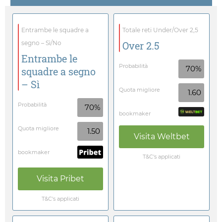
Entrambe le squadre a
Totale reti Under/Over 2,5
segno – Sì/No
Over 2.5
Entrambe le
Probabilità
70%
squadre a segno
– Sì
Quota migliore
1.60
Probabilità
70%
bookmaker
Quota migliore
1.50
Visita
Weltbet
bookmaker
T&C's applicati
Visita
Pribet
T&C's applicati