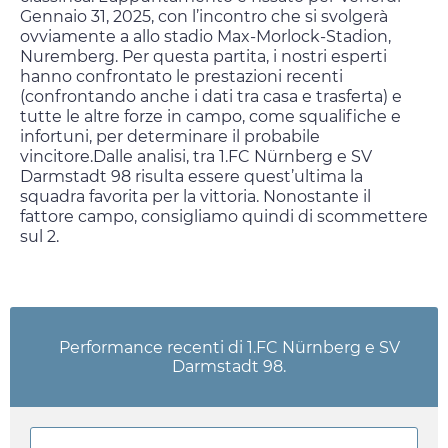
Gennaio 31, 2025
, con l’incontro che si svolgerà
ovviamente a allo stadio Max-Morlock-Stadion,
Nuremberg. Per questa partita, i nostri esperti
hanno confrontato le prestazioni recenti
(confrontando anche i dati tra casa e trasferta) e
tutte le altre forze in campo, come squalifiche e
infortuni, per determinare il probabile
vincitore.Dalle analisi, tra 1.FC Nürnberg e SV
Darmstadt 98 risulta essere quest’ultima la
squadra favorita per la vittoria. Nonostante il
fattore campo, consigliamo quindi di scommettere
sul 2.
Performance recenti di 1.FC Nürnberg e SV
Darmstadt 98.