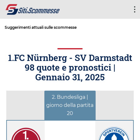
Suggerimenti attuali sulle scommesse
1.FC Nürnberg - SV Darmstadt
98 quote e pronostici |
Gennaio 31, 2025
2. Bundesliga |
giorno della partita
20