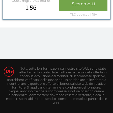
Quota migliore da
Betriot
Scommetti
1.56
T&C applicati | 18+
Nota: tutte le informazioni sul nostro sito Web sono state
attentamente controllate. Tuttavia, a causa delle offerte in
continua evoluzione dei fornitori di scommesse sportive,
potrebbero verificarsi delle deviazioni. In particolare, ti invitiamo a
ricontrollare le quote e le offerte di bonus sul sito web del relativo
fornitore. Si applicano i termini e le condizioni del fornitore.
Segnaliamo inoltre che le scommesse sportive possono creare
dipendenza! Scommettere dovrebbe essere divertente, gioca in
modo responsabile! È consentito scommettere solo a partire dai 18
anni.