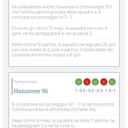
Va considerato anche l’avversario (Hamburger SV),
ma l’ultima partita giocata dalla squadra si è
conclusa sul punteggio di 3 - 1.
Durante gli ultimi 13 mesi, la squadra ha vinto 4
gare, ne ha pareggiate 6 e ne ha perse 3.
Nelle ultime 10 partite, la squadra ha segnato 20 gol,
con una media di 2 goal a partita. Il totale delle reti
concesse ammonta invece a 6 gol.
V
S
V
S
V
Performance
Hannover 96
1 - 0
2 - 0
2 - 0
2 - 1
3 - 1
Si è conclusa sul punteggio di 1 - 0 la partita contro
l’ultima avversaria affrontata (Schalke 04).
Negli ultimi 6 mesi, la squadra ha vinto 7 partite, ne
ha pareggiate 2 e ne ha vinte 4.