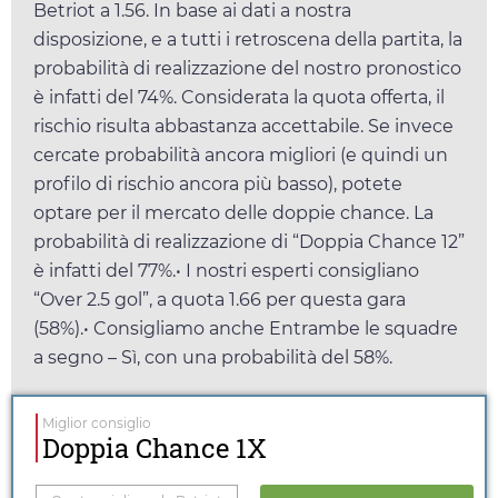
Betriot
a
1.56
. In base ai dati a nostra
disposizione, e a tutti i retroscena della partita, la
probabilità di realizzazione del nostro pronostico
è infatti del 74%. Considerata la quota offerta, il
rischio risulta abbastanza accettabile. Se invece
cercate probabilità ancora migliori (e quindi un
profilo di rischio ancora più basso), potete
optare per il mercato delle doppie chance. La
probabilità di realizzazione di “Doppia Chance 12”
è infatti del 77%.• I nostri esperti consigliano
“Over 2.5 gol”, a quota
1.66
per questa gara
(58%).• Consigliamo anche Entrambe le squadre
a segno – Sì, con una probabilità del 58%.
Miglior consiglio
Doppia Chance 1X